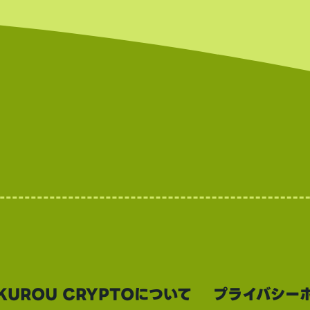
多い。
世界的にもトップクラ世
もトップクラスの上場数
（数千銘柄規模）。スの
を誇る（数千銘柄規模）
KUROU CRYPTOについて
プライバシー