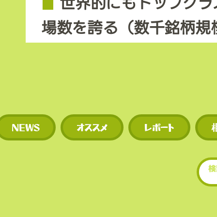
◼︎
世界的にもトップクラ
場数を誇る（数千銘柄規
◼︎
新規トークンや草コイ
期に上場するため、投資
多い。
NEWS
オススメ
レポート
​• 世界的にもトップクラ
場数を誇る（数千銘柄規
• 新規トークンや草コイ
期に上場するため、投資