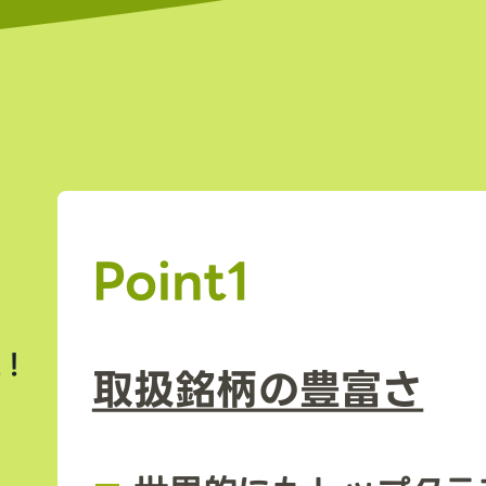
Point1
上！
取扱銘柄の豊富さ