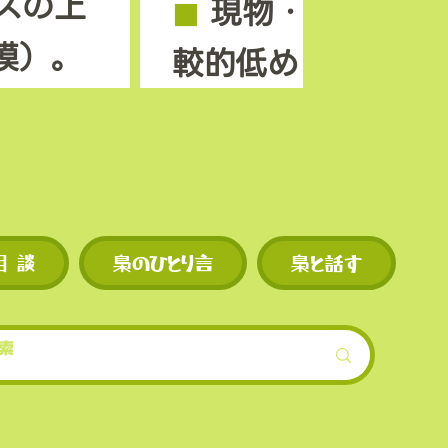
スの上
◼︎
現物・先物とも
模）。
較的低めに設定さ
ンも早
◼︎
独自トークン M
機会が
を使えば手数料割
現物・先物ともに
相 談
梟のひとり言
梟と話す
スの上
的低めに設定され
模）。
ンも早
機会が