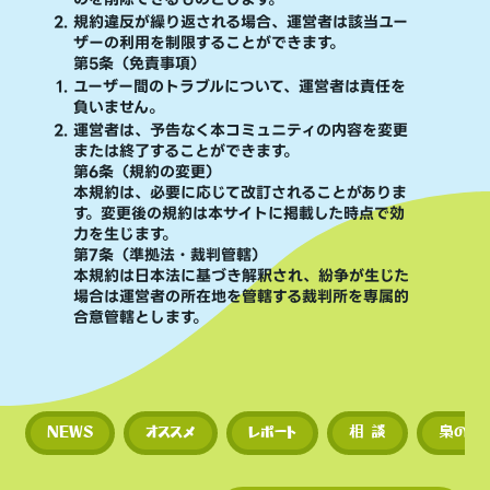
規約違反が繰り返される場合、運営者は該当ユー
ザーの利用を制限することができます。
第5条（免責事項）
ユーザー間のトラブルについて、運営者は責任を
負いません。
運営者は、予告なく本コミュニティの内容を変更
または終了することができます。
第6条（規約の変更）
本規約は、必要に応じて改訂されることがありま
す。変更後の規約は本サイトに掲載した時点で効
力を生じます。
第7条（準拠法・裁判管轄）
本規約は日本法に基づき解釈され、紛争が生じた
場合は運営者の所在地を管轄する裁判所を専属的
合意管轄とします。
NEWS
オススメ
レポート
相 談
梟のひ