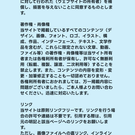
に対して行われた（ウェブサイトの所有者）を補
償し、損害を与えないことに同意するものとしま
す。
著作権・肖像権
当サイトで掲載しているすべてのコンテンツ（デ
ザイン、画像、フォント、ロゴ、イラスト、構
成、作品、インターフェース、テキスト、文学作
品を含むが、これらに限定されない文章、動画、
ファイル等）の著作権・肖像権等は当サイト所有
者または各権利所有者が保有し、許可なく無断利
用（転載、複製、譲渡、二次利用等）することを
禁止します。また、コンテンツの内容を変形・変
更・加筆修正することも一切認めておりません。
各権利所有者におかれましては、万一掲載内容に
問題がございましたら、ご本人様よりお問い合わ
せください。迅速に対応いたします。
リンク
当サイトは原則リンクフリーです。リンクを行う場
合の許可や連絡は不要です。引用する際は、引用
元の明記と該当ページへのリンクをお願いしま
す。
ただし、画像ファイルへの直リンク、インライン