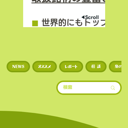
◀︎Scroll
◼︎
世界的にもトップクラ
場数を誇る（数千銘柄規
◼︎
新規トークンや草コイ
NEWS
オススメ
レポート
相 談
梟のひ
期に上場するため、投資
多い。
​• 世界的にもトップクラ
場数を誇る（数千銘柄規
• 新規トークンや草コイ