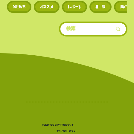
◼︎
新規トークンや草コイ
NEWS
オススメ
レポート
相 談
梟のひ
期に上場するため、投資
多い。
​• 世界的にもトップクラ
場数を誇る（数千銘柄規
• 新規トークンや草コイ
期に上場するため、投資
多い。
世界的にもトップクラ世
もトップクラスの上場数
（数千銘柄規模）。スの
FUKUROU CRYPTOについて
プライバシーポリシー