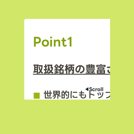
Point1
取扱銘柄の豊富さ
◀︎Scroll
◼︎
世界的にもトップクラ
場数を誇る（数千銘柄規