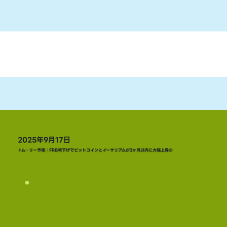
2025年9月17日
トム・リー予測：FRB利下げでビットコインとイーサリアムが3ヶ月以内に大幅上昇か