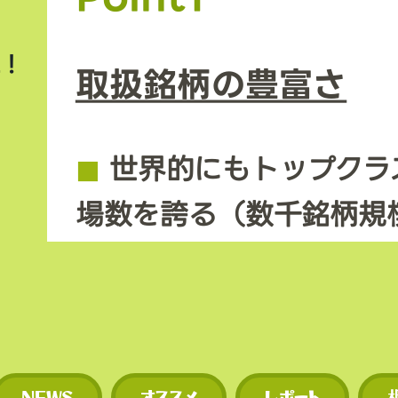
上！
取扱銘柄の豊富さ
◼︎
世界的にもトップクラ
場数を誇る（数千銘柄規
◼︎
新規トークンや草コイ
期に上場するため、投資
多い。
NEWS
オススメ
レポート