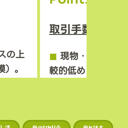
取引手数料の安
スの上
◼︎
現物・先物とも
模）。
較的低めに設定さ
ンも早
◼︎
独自トークン M
機会が
を使えば手数料割
現物・先物ともに
相 談
梟のひとり言
梟と話す