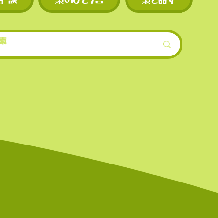
スの上
的低めに設定され
模）。
ンも早
機会が
界的に
を誇る
上場数
。