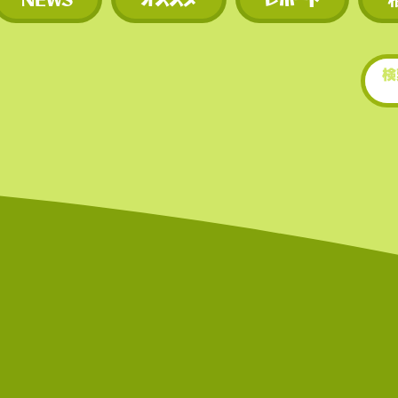
​• 世界的にもトップクラ
場数を誇る（数千銘柄規
• 新規トークンや草コイ
期に上場するため、投資
多い。
世界的にもトップクラ世
もトップクラスの上場数
（数千銘柄規模）。スの
を誇る（数千銘柄規模）