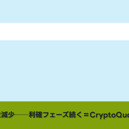
減少──利確フェーズ続く＝CryptoQua