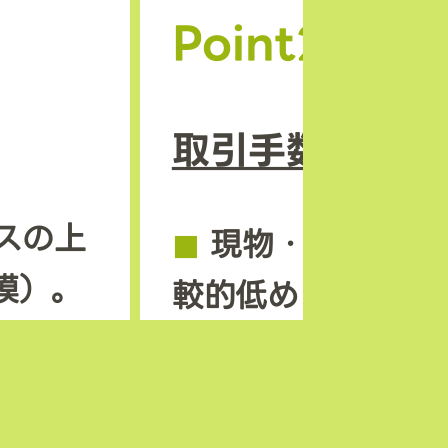
Point2
取引手数料の安
スの上
◼︎
現物・先物とも
模）。
較的低めに設定さ
ンも早
◼︎
独自トークン M
機会が
を使えば手数料割