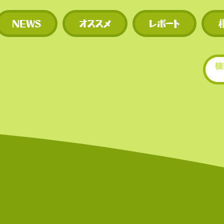
多い。
NEWS
オススメ
レポート
​• 世界的にもトップクラ
場数を誇る（数千銘柄規
• 新規トークンや草コイ
期に上場するため、投資
多い。
世界的にもトップクラ世
もトップクラスの上場数
（数千銘柄規模）。スの
を誇る（数千銘柄規模）