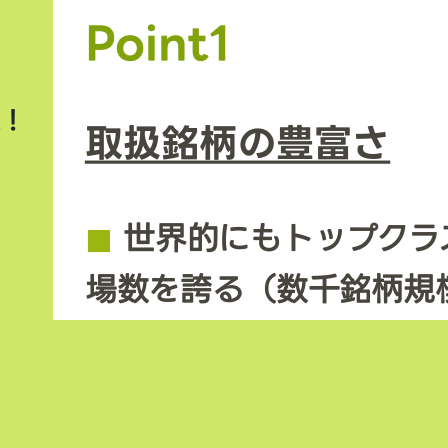
Point1
上！
取扱銘柄の豊富さ
◼︎
世界的にもトップクラ
場数を誇る（数千銘柄規
◼︎
新規トークンや草コイ
期に上場するため、投資