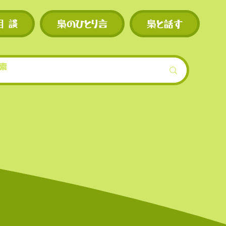
現物・先物ともに
相 談
梟のひとり言
梟と話す
スの上
的低めに設定され
模）。
ンも早
機会が
界的に
を誇る
上場数
。