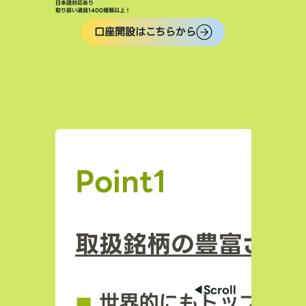
日本語対応あり
取り扱い通貨1400種類以上！
口座開設はこちらから
Point1
取扱銘柄の豊富さ
◀︎Scroll
◼︎
世界的にもトップクラ