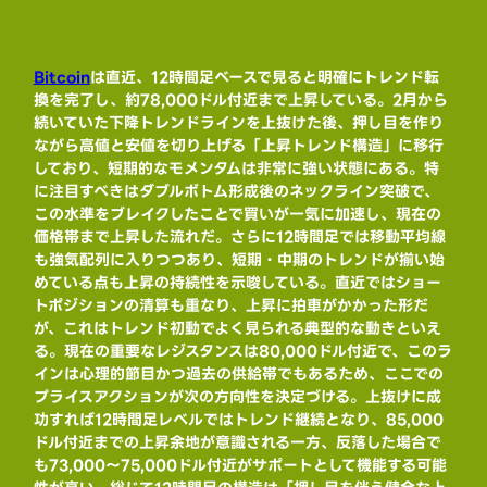
Bitcoin
は直近、12時間足ベースで見ると明確にトレンド転
換を完了し、約78,000ドル付近まで上昇している。2月から
続いていた下降トレンドラインを上抜けた後、押し目を作り
ながら高値と安値を切り上げる「上昇トレンド構造」に移行
しており、短期的なモメンタムは非常に強い状態にある。特
に注目すべきはダブルボトム形成後のネックライン突破で、
この水準をブレイクしたことで買いが一気に加速し、現在の
価格帯まで上昇した流れだ。さらに12時間足では移動平均線
も強気配列に入りつつあり、短期・中期のトレンドが揃い始
めている点も上昇の持続性を示唆している。直近ではショー
トポジションの清算も重なり、上昇に拍車がかかった形だ
が、これはトレンド初動でよく見られる典型的な動きといえ
る。現在の重要なレジスタンスは80,000ドル付近で、このラ
インは心理的節目かつ過去の供給帯でもあるため、ここでの
プライスアクションが次の方向性を決定づける。上抜けに成
功すれば12時間足レベルではトレンド継続となり、85,000
ドル付近までの上昇余地が意識される一方、反落した場合で
も73,000〜75,000ドル付近がサポートとして機能する可能