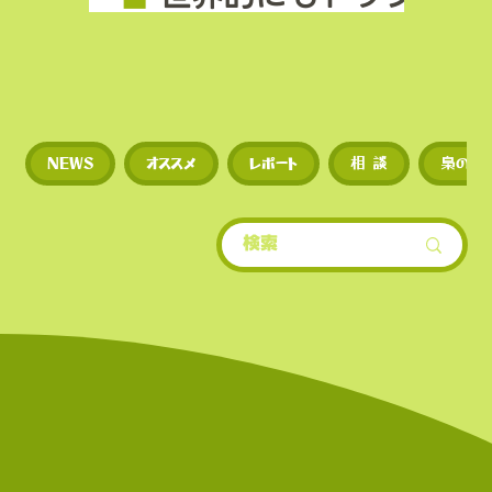
場数を誇る（数千銘柄規
◼︎
新規トークンや草コイ
NEWS
オススメ
レポート
相 談
梟のひ
期に上場するため、投資
多い。
​• 世界的にもトップクラ
場数を誇る（数千銘柄規
• 新規トークンや草コイ
期に上場するため、投資
多い。