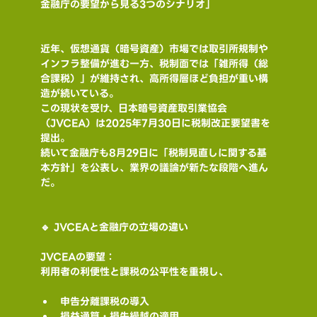
金融庁の要望から見る3つのシナリオ」
近年、仮想通貨（暗号資産）市場では取引所規制や
インフラ整備が進む一方、税制面では「雑所得（総
合課税）」が維持され、高所得層ほど負担が重い構
造が続いている。
この現状を受け、日本暗号資産取引業協会
（JVCEA）は2025年7月30日に税制改正要望書を
提出。
続いて金融庁も8月29日に「税制見直しに関する基
本方針」を公表し、業界の議論が新たな段階へ進ん
だ。
🔹 JVCEAと金融庁の立場の違い
JVCEAの要望：
利用者の利便性と課税の公平性を重視し、
申告分離課税の導入
損益通算・損失繰越の適用