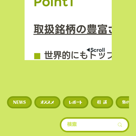
Point1
取扱銘柄の豊富さ
◀︎Scroll
◼︎
世界的にもトップクラ
場数を誇る（数千銘柄規
◼︎
新規トークンや草コイ
NEWS
オススメ
レポート
相 談
梟のひ
期に上場するため、投資
多い。
​• 世界的にもトップクラ