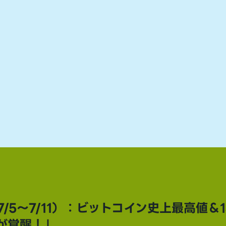
/5～7/11）：ビットコイン史上最高値＆1
が覚醒！」