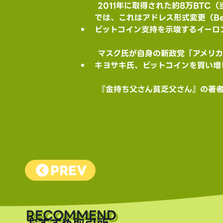
 2011年に取得された約8万BTC（当時約7800ドル→ 現在で約11億ドル相当）が、先週末になって突然動き出しました。オンチェーン分析
では、これはアドレス形式変更（Be
ビットコイン支持を示唆するイーロ
 マスク氏が自身の新政党「アメリ
キヨサキ氏、ビットコインを買い増
 『金持ち父さん貧乏父さん』の著
PREV
​RECOMMEND