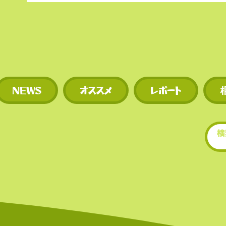
◼︎
新規トークンや草コイ
期に上場するため、投資
多い。
NEWS
オススメ
レポート
​• 世界的にもトップクラ
場数を誇る（数千銘柄規
• 新規トークンや草コイ
期に上場するため、投資
多い。
世界的にもトップクラ世