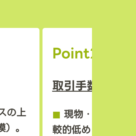
Point2
取引手数料の安
スの上
◼︎
現物・先物とも
模）。
較的低めに設定さ