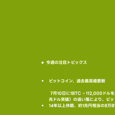
🔹 今週の注目トピックス
ビットコイン、過去最高値更新
 7月10日に1BTC ≈ 112,000ドルを超え、米FOMC議事録で利下げ支持の意見が浮上したことや、米半導体大手エヌビディア（時価総額4
兆ドル突破）の追い風により、ビッ
14年以上休眠、約1兆円相当の8万B