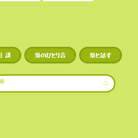
ンも早
◼︎
独自トークン M
機会が
を使えば手数料割
現物・先物ともに
相 談
梟のひとり言
梟と話す
スの上
的低めに設定され
模）。
ンも早
機会が
界的に