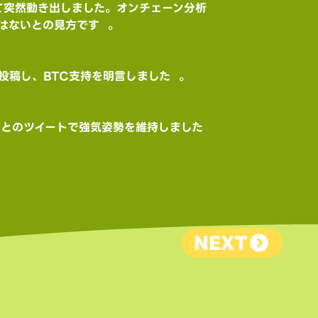
はないとの見方です  。
稿し、BTC支持を明言しました  。
」とのツイートで強気姿勢を維持しました
NEXT