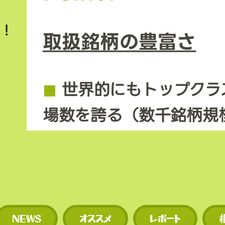
上！
取扱銘柄の豊富さ
◼︎
世界的にもトップクラ
場数を誇る（数千銘柄規
◼︎
新規トークンや草コイ
期に上場するため、投資
多い。
NEWS
オススメ
レポート