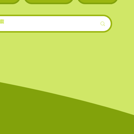
スの上
的低めに設定され
模）。
ンも早
機会が
界的に
を誇る
上場数
。