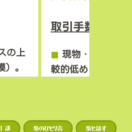
取引手数料の安
スの上
◼︎
現物・先物とも
模）。
較的低めに設定さ
ンも早
◼︎
独自トークン M
機会が
を使えば手数料割
現物・先物ともに
相 談
梟のひとり言
梟と話す