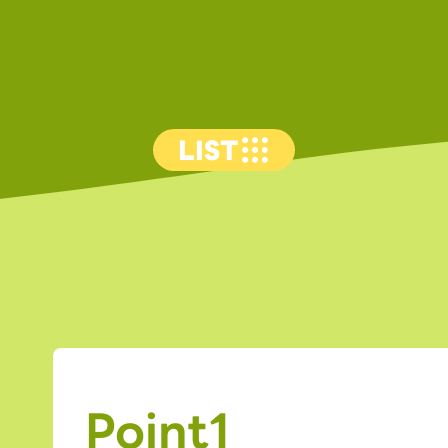
LIST
Point1