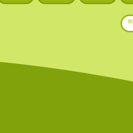
​• 世界的にもトップクラ
場数を誇る（数千銘柄規
• 新規トークンや草コイ
期に上場するため、投資
多い。
世界的にもトップクラ世
もトップクラスの上場数
（数千銘柄規模）。スの
を誇る（数千銘柄規模）