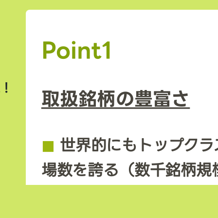
Point1
上！
取扱銘柄の豊富さ
◼︎
世界的にもトップクラ
場数を誇る（数千銘柄規
◼︎
新規トークンや草コイ