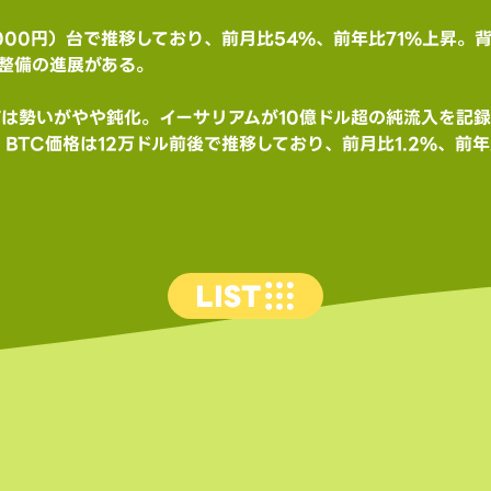
5,000円）台で推移しており、前月比54%、前年比71%上昇
整備の進展がある。
Fは勢いがやや鈍化。イーサリアムが10億ドル超の純流入を記録
。BTC価格は12万ドル前後で推移しており、前月比1.2%、前
LIST