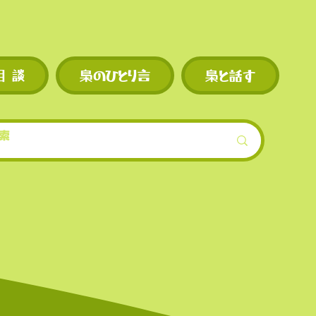
◼︎
独自トークン M
機会が
を使えば手数料割
現物・先物ともに
相 談
梟のひとり言
梟と話す
スの上
的低めに設定され
模）。
ンも早
機会が
界的に
を誇る