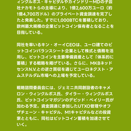
ィンクルボス・キャピタルやカインドリーMDの子会
社ナカモトらの主導により、1億2,600万ユーロ（約
1億4,700万ドル）のプライベート資金調達を完了し
たと発表した。すでに1,000BTCを蓄積しており、
欧州最大規模の企業ビットコイン保有者となることを
目指している。
同社を率いるキン・オーイCEOは、ユーロ建てのビ
ットコインバランスシート企業として株式と債務を活
用し、ビットコインを主要準備資産として「体系的に
蓄積」する戦略を掲げている。さらに、MKBネッド
センスN.V.との逆さ買収を通じてユーロネクスト・ア
ムステルダム市場への上場を予定している。
戦略諮問委員会には、ジェミニ共同創設者のキャメ
ロン・ウィンクルボス氏、タイラー・ウィンクルボス
氏、ビットコインマガジンのデビッド・ベイリー氏が
加わる予定。資金調達に参加したUTXO管理やオフ
ザチェーン・キャピタル、M1キャピタルなどの投資
家とともに、同社はビットコイン蓄積を加速させて
いく。