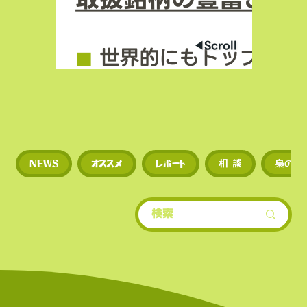
◀︎Scroll
◼︎
世界的にもトップクラ
場数を誇る（数千銘柄規
◼︎
新規トークンや草コイ
NEWS
オススメ
レポート
相 談
梟のひ
期に上場するため、投資
多い。
​• 世界的にもトップクラ
場数を誇る（数千銘柄規
• 新規トークンや草コイ