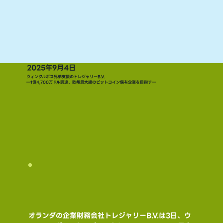
2025年9月4日
ウィンクルボス兄弟支援のトレジャリーB.V.
―1億4,700万ドル調達、欧州最大級のビットコイン保有企業を目指す―
オランダの企業財務会社トレジャリーB.V.は3日、ウ