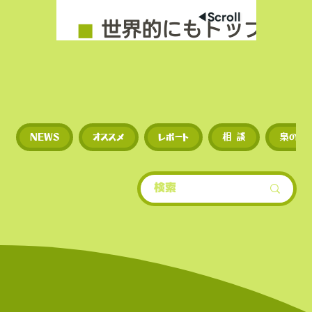
◀︎Scroll
◼︎
世界的にもトップクラ
場数を誇る（数千銘柄規
◼︎
新規トークンや草コイ
NEWS
オススメ
レポート
相 談
梟のひ
期に上場するため、投資
多い。
​• 世界的にもトップクラ
場数を誇る（数千銘柄規
• 新規トークンや草コイ
期に上場するため、投資