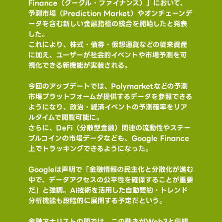
Finance（グーグル・ファイナンス）」において、
予測市場（Prediction Market）やオンチェーンデ
ータを含む新しい金融指標の統合を開始したと発表
した。
これにより、株式・債券・仮想通貨などの従来資産
に加え、ユーザーが社会的イベントや市場予測を可
視化できる新機能が実装される。
今回のアップデートでは、Polymarketなどの予測
市場プラットフォームが提供するデータを参照できる
ようになり、政治・経済イベントの予測確率をリア
ルタイムで閲覧可能に。
さらに、DeFi（分散型金融）関連の流動性やステー
ブルコインの市場データなども、Google Finance
上でトラッキングできるようになった。
Googleは声明で「金融情報の民主化と分散化が進む
中で、データアクセスの公平性を確保することが重要
だ」と強調。AI技術を活用した自動要約・トレンド
分析機能も段階的に展開する予定だという。
金融アナリストの間では、この動きがWeb3と伝統