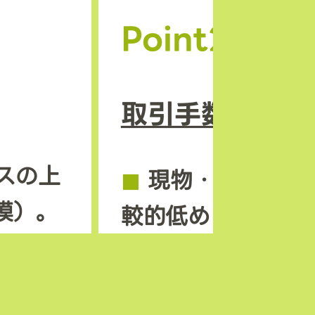
Point2
取引手数料の安
スの上
◼︎
現物・先物とも
模）。
較的低めに設定さ
ンも早
◼︎
独自トークン M
機会が
を使えば手数料割