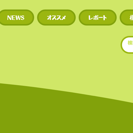
多い。
NEWS
オススメ
レポート
​• 世界的にもトップクラ
場数を誇る（数千銘柄規
• 新規トークンや草コイ
期に上場するため、投資
多い。
世界的にもトップクラ世
もトップクラスの上場数
（数千銘柄規模）。スの