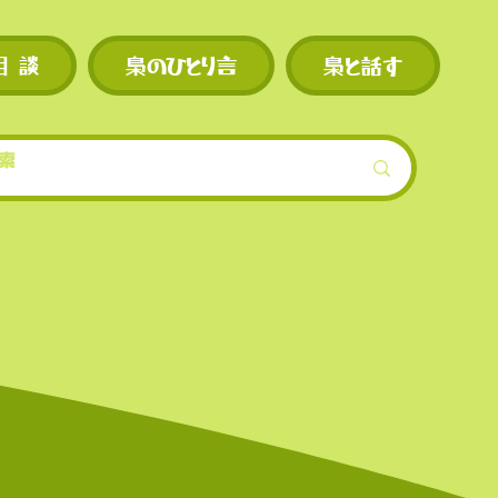
現物・先物ともに
相 談
梟のひとり言
梟と話す
スの上
的低めに設定され
模）。
ンも早
機会が
界的に
を誇る
上場数