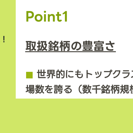
Point1
上！
取扱銘柄の豊富さ
◼︎
世界的にもトップクラ
場数を誇る（数千銘柄規
◼︎
新規トークンや草コイ
期に上場するため、投資