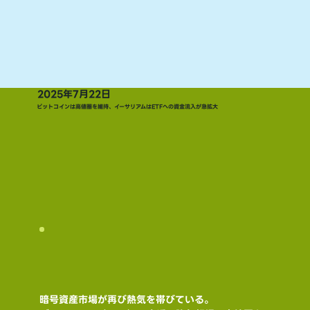
2025年7月22日
ビットコインは高値圏を維持、イーサリアムはETFへの資金流入が急拡大
暗号資産市場が再び熱気を帯びている。