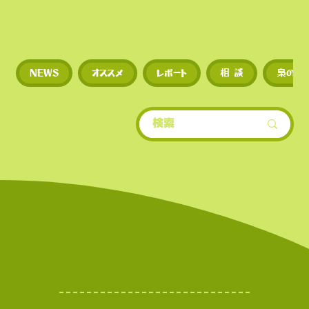
◼︎
新規トークンや草コイ
NEWS
オススメ
レポート
相 談
梟のひ
期に上場するため、投資
多い。
​• 世界的にもトップクラ
場数を誇る（数千銘柄規
• 新規トークンや草コイ
期に上場するため、投資
多い。
世界的にもトップクラ世