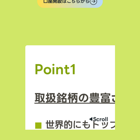
口座開設はこちらから
Point1
取扱銘柄の豊富さ
◀︎Scroll
◼︎
世界的にもトップクラ
場数を誇る（数千銘柄規