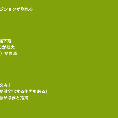
ジションが崩れる
幅下落
りが拡大
I）が急減
久々」
が健全化する側面もある」
意が必要と指摘