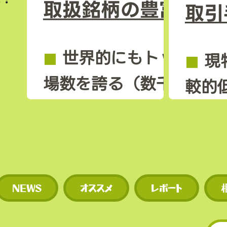
取扱銘柄の豊富さ
取引
◼︎
世界的にもトップクラ
◼︎
現
場数を誇る（数千銘柄規
較的
◼︎
新規トークンや草コイ
◼︎
独
期に上場するため、投資
を使
多い。
現物
NEWS
オススメ
レポート
​• 世界的にもトップクラ
的低
場数を誇る（数千銘柄規