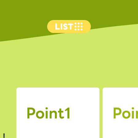
LIST
Point1
Poi
上！