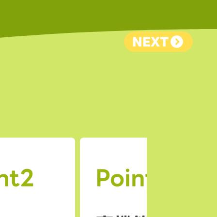
NEXT
nt2
Point3