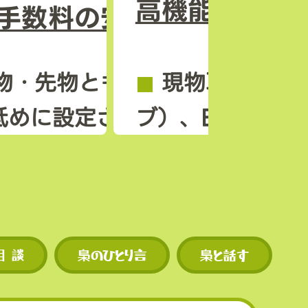
高機能な取引
手数料の安さ
スの上
物・先物ともに手数料が比
◼︎
現物取引、先
模）。
低めに設定されている。
ブ）、ETF、コ
様なサービス。
ンも早
自トークン MXトークン
機会が
えば手数料割引も可能。
◼︎
チャートや注
・先物ともに手数料が比較
で分かりやすい
相 談
梟のひとり言
梟と話す
スの上
めに設定されている。
模）。