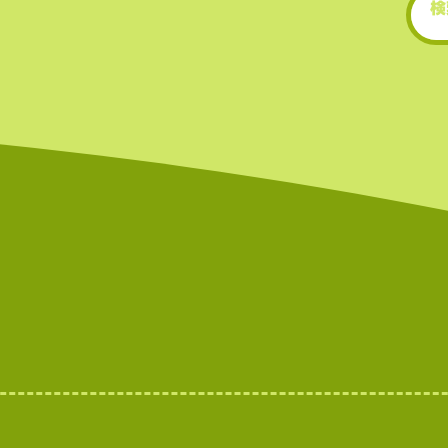
• 新規トークンや草コイ
期に上場するため、投資
多い。
世界的にもトップクラ世
もトップクラスの上場数
（数千銘柄規模）。スの
を誇る（数千銘柄規模）