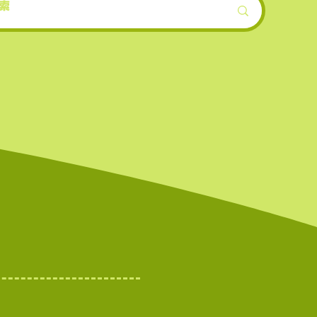
ンも早
機会が
界的に
を誇る
上場数
。