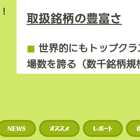
上！
取扱銘柄の豊富さ
◼︎
世界的にもトップクラ
場数を誇る（数千銘柄規
◼︎
新規トークンや草コイ
期に上場するため、投資
多い。
NEWS
オススメ
レポート
​• 世界的にもトップクラ