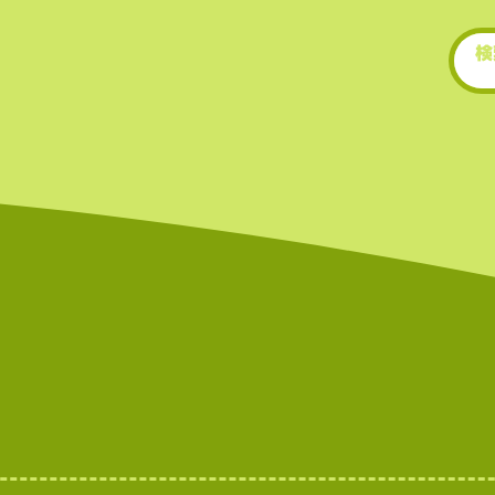
場数を誇る（数千銘柄規
• 新規トークンや草コイ
期に上場するため、投資
多い。
世界的にもトップクラ世
もトップクラスの上場数
（数千銘柄規模）。スの
を誇る（数千銘柄規模）