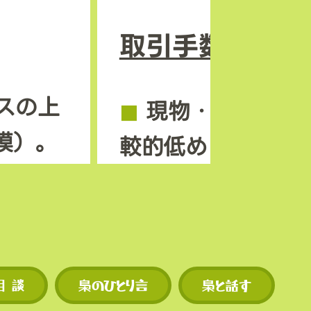
取引手数料の安
スの上
◼︎
現物・先物とも
模）。
較的低めに設定さ
ンも早
◼︎
独自トークン M
機会が
を使えば手数料割
現物・先物ともに
相 談
梟のひとり言
梟と話す
スの上
的低めに設定され