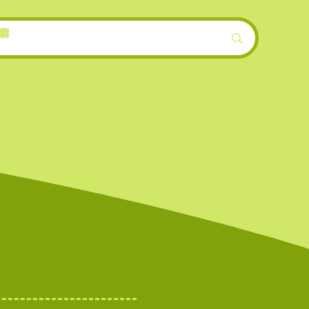
模）。
ンも早
機会が
界的に
を誇る
上場数
。