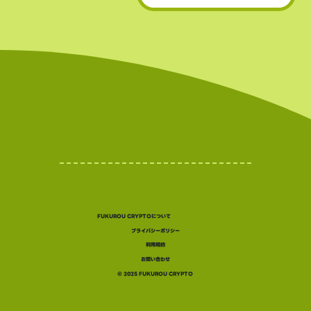
​• 世界的にもトップクラ
場数を誇る（数千銘柄規
• 新規トークンや草コイ
期に上場するため、投資
多い。
世界的にもトップクラ世
もトップクラスの上場数
（数千銘柄規模）。スの
FUKUROU CRYPTOについて
プライバシーポリシー
を誇る（数千銘柄規模）
利用規約
お問い合わせ
©︎ 2025 FUKUROU CRYPTO