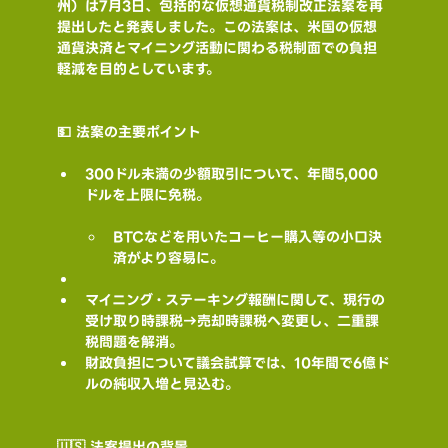
州）は7月3日、包括的な仮想通貨税制改正法案を再
提出したと発表しました。この法案は、米国の仮想
通貨決済とマイニング活動に関わる税制面での負担
軽減を目的としています。
💵 法案の主要ポイント
300ドル未満の少額取引について、年間5,000
ドルを上限に免税。
BTCなどを用いたコーヒー購入等の小口決
済がより容易に。
マイニング・ステーキング報酬に関して、現行の
受け取り時課税→売却時課税へ変更し、二重課
税問題を解消。
財政負担について議会試算では、10年間で6億ド
ルの純収入増と見込む。
🇺🇸 法案提出の背景