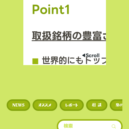
Point1
取扱銘柄の豊富さ
◀︎Scroll
◼︎
世界的にもトップクラ
場数を誇る（数千銘柄規
◼︎
新規トークンや草コイ
NEWS
オススメ
レポート
相 談
梟のひ
期に上場するため、投資
多い。