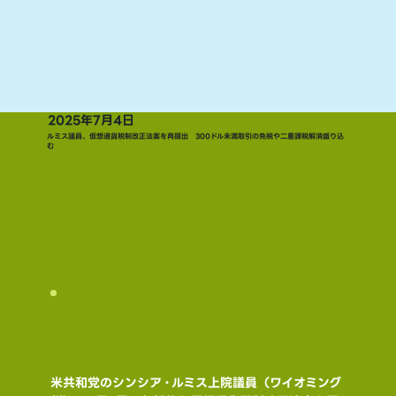
2025年7月4日
ルミス議員、仮想通貨税制改正法案を再提出 300ドル未満取引の免税や二重課税解消盛り込
む
米共和党のシンシア・ルミス上院議員（ワイオミング