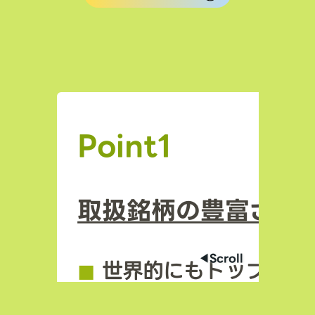
Point1
取扱銘柄の豊富さ
◀︎Scroll
◼︎
世界的にもトップクラ
場数を誇る（数千銘柄規