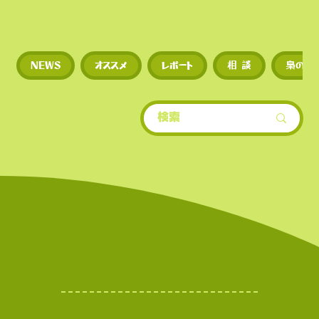
◼︎
新規トークンや草コイ
NEWS
オススメ
レポート
相 談
梟のひ
期に上場するため、投資
多い。
​• 世界的にもトップクラ
場数を誇る（数千銘柄規
• 新規トークンや草コイ
期に上場するため、投資
多い。
世界的にもトップクラ世
もトップクラスの上場数