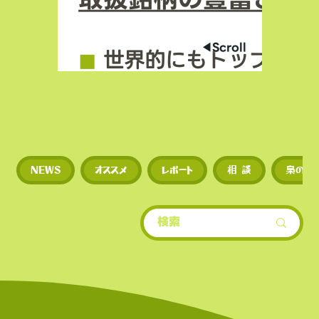
◀︎Scroll
◼︎
世界的にもトップクラ
場数を誇る（数千銘柄規
◼︎
新規トークンや草コイ
NEWS
オススメ
レポート
相 談
梟のひ
期に上場するため、投資
多い。
​• 世界的にもトップクラ
場数を誇る（数千銘柄規
• 新規トークンや草コイ