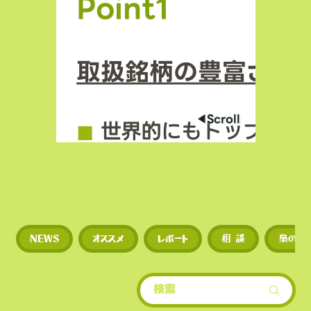
Point1
取扱銘柄の豊富さ
◀︎Scroll
◼︎
世界的にもトップクラ
場数を誇る（数千銘柄規
◼︎
新規トークンや草コイ
NEWS
オススメ
レポート
相 談
梟のひ
期に上場するため、投資
多い。
​• 世界的にもトップクラ