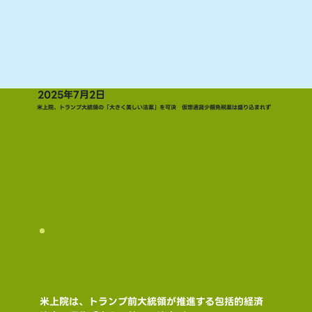
2025年7月2日
米上院、トランプ大統領の「大きく美しい法案」を可決 仮想通貨少額免税案は盛り込まれず
米上院は、トランプ前大統領が推進する包括的経済