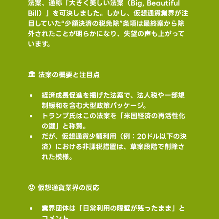
法案、通称「大きく美しい法案（Big, Beautiful 
Bill）」を可決しました。しかし、仮想通貨業界が注
目していた“少額決済の税免除”条項は最終案から除
外されたことが明らかになり、失望の声も上がって
います。
🏛️ 法案の概要と注目点
経済成長促進を掲げた法案で、法人税や一部規
制緩和を含む大型政策パッケージ。
トランプ氏はこの法案を「米国経済の再活性化
の鍵」と称賛。
だが、仮想通貨少額利用（例：20ドル以下の決
済）における非課税措置は、草案段階で削除さ
れた模様。
😟 仮想通貨業界の反応
業界団体は「日常利用の障壁が残ったまま」と
コメント。