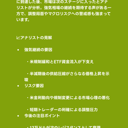
に到達した後、市場は次のステージに入ったとアナ
リストが分析。強気相場の継続を期待する声がある一
方で、調整局面やマクロリスクへの警戒感も強まって
います。
📈アナリストの見解
強気継続の要因
 ・米規制緩和とETF資金流入が下支え
 ・半減期後の供給圧縮がさらなる価格上昇を示
唆
リスク要因
 ・米金利動向や規制変更による市場心理の悪化
 ・短期トレーダーの利確による調整圧力
今後の注目ポイント
 ・13万ドルが次のレジスタンスとして意識