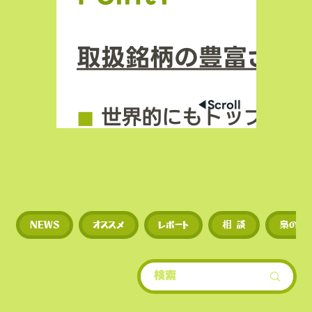
取扱銘柄の豊富さ
◀︎Scroll
◼︎
世界的にもトップクラ
場数を誇る（数千銘柄規
◼︎
新規トークンや草コイ
NEWS
オススメ
レポート
相 談
梟のひ
期に上場するため、投資
多い。
​• 世界的にもトップクラ