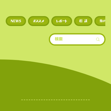
◼︎
新規トークンや草コイ
NEWS
オススメ
レポート
相 談
梟のひ
期に上場するため、投資
多い。
​• 世界的にもトップクラ
場数を誇る（数千銘柄規
• 新規トークンや草コイ
期に上場するため、投資
多い。
世界的にもトップクラ世
もトップクラスの上場数