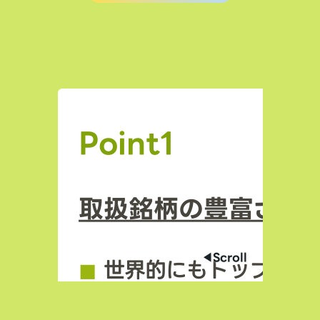
Point1
取扱銘柄の豊富さ
◀︎Scroll
◼︎
世界的にもトップクラ
場数を誇る（数千銘柄規