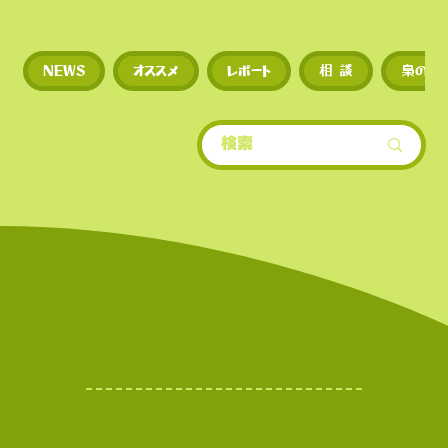
◼︎
新規トークンや草コイ
NEWS
オススメ
レポート
相 談
梟のひ
期に上場するため、投資
多い。
​• 世界的にもトップクラ
場数を誇る（数千銘柄規
• 新規トークンや草コイ
期に上場するため、投資
多い。
世界的にもトップクラ世
もトップクラスの上場数