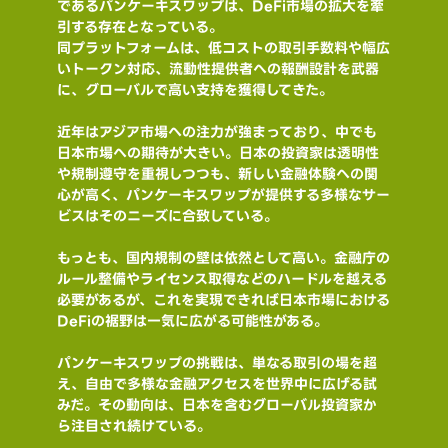
であるパンケーキスワップは、DeFi市場の拡大を牽
引する存在となっている。
同プラットフォームは、低コストの取引手数料や幅広
いトークン対応、流動性提供者への報酬設計を武器
に、グローバルで高い支持を獲得してきた。
近年はアジア市場への注力が強まっており、中でも
日本市場への期待が大きい。日本の投資家は透明性
や規制遵守を重視しつつも、新しい金融体験への関
心が高く、パンケーキスワップが提供する多様なサー
ビスはそのニーズに合致している。
もっとも、国内規制の壁は依然として高い。金融庁の
ルール整備やライセンス取得などのハードルを越える
必要があるが、これを実現できれば日本市場における
DeFiの裾野は一気に広がる可能性がある。
パンケーキスワップの挑戦は、単なる取引の場を超
え、自由で多様な金融アクセスを世界中に広げる試
みだ。その動向は、日本を含むグローバル投資家か
ら注目され続けている。