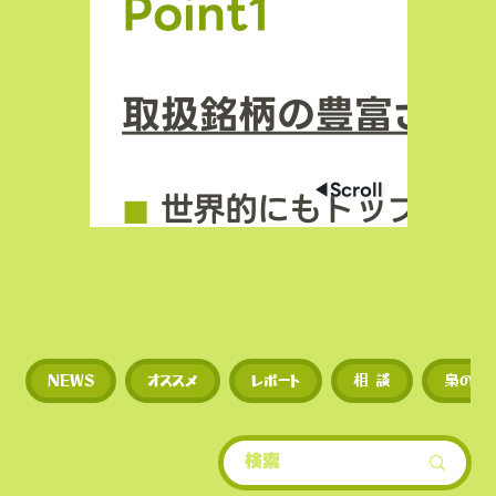
Point1
取扱銘柄の豊富さ
◀︎Scroll
◼︎
世界的にもトップクラ
場数を誇る（数千銘柄規
◼︎
新規トークンや草コイ
NEWS
オススメ
レポート
相 談
梟のひ
期に上場するため、投資
多い。
​• 世界的にもトップクラ