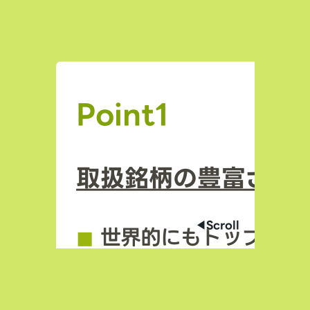
Point1
取扱銘柄の豊富さ
◀︎Scroll
◼︎
世界的にもトップクラ
場数を誇る（数千銘柄規