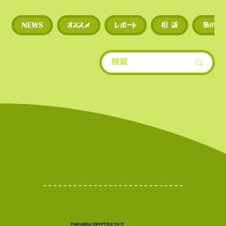
◼︎
新規トークンや草コイ
NEWS
オススメ
レポート
相 談
梟のひ
期に上場するため、投資
多い。
​• 世界的にもトップクラ
場数を誇る（数千銘柄規
• 新規トークンや草コイ
期に上場するため、投資
多い。
世界的にもトップクラ世
もトップクラスの上場数
FUKUROU CRYPTOについて