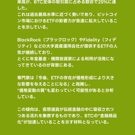
来高が、BTC全体の取引高に占める割合で25%に達
した。
これは過去最高水準に近づく勢いであり、ビットコイ
ン市場におけるETFの影響力が急速に拡大しているこ
とを示している。
BlackRock（ブラックロック）やFidelity（フィデ
リティ）などの大手資産運用会社が提供するETFの人
気が継続しており、
とくに年金基金・機関投資家による利用が活発にな
ってきているのが背景にある。
専門家は「今後、ETFの存在が価格形成により大き
な影響を与えることになる」と指摘し、
“価格変動の質”も変わっていく可能性があると分析
している。
この傾向は、仮想通貨が伝統金融の中に吸収されつ
つある流れを象徴するものであり、BTCの“金融商品
化”が加速していることを示す材料となっている。