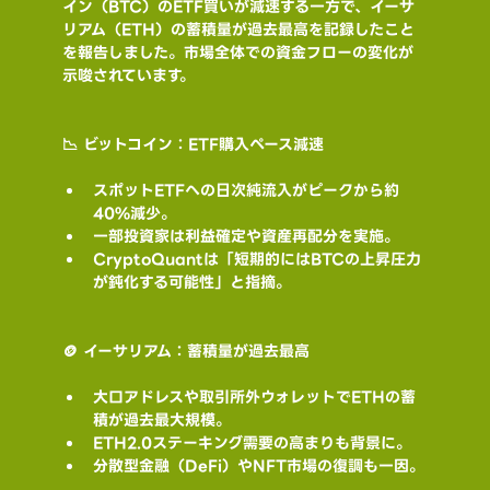
イン（BTC）のETF買いが減速する一方で、イーサ
リアム（ETH）の蓄積量が過去最高を記録したこと
を報告しました。市場全体での資金フローの変化が
示唆されています。
📉 ビットコイン：ETF購入ペース減速
スポットETFへの日次純流入がピークから約
40%減少。
一部投資家は利益確定や資産再配分を実施。
CryptoQuantは「短期的にはBTCの上昇圧力
が鈍化する可能性」と指摘。
🪙 イーサリアム：蓄積量が過去最高
大口アドレスや取引所外ウォレットでETHの蓄
積が過去最大規模。
ETH2.0ステーキング需要の高まりも背景に。
分散型金融（DeFi）やNFT市場の復調も一因。