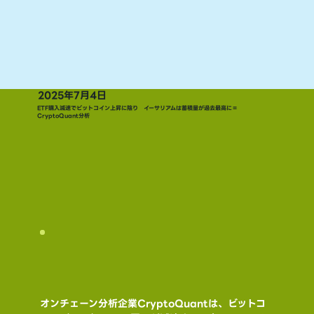
2025年7月4日
ETF購入減速でビットコイン上昇に陰り イーサリアムは蓄積量が過去最高に＝
CryptoQuant分析
オンチェーン分析企業CryptoQuantは、ビットコ