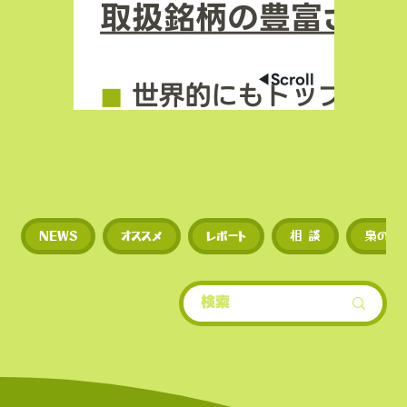
取扱銘柄の豊富さ
◀︎Scroll
◼︎
世界的にもトップクラ
場数を誇る（数千銘柄規
◼︎
新規トークンや草コイ
NEWS
オススメ
レポート
相 談
梟のひ
期に上場するため、投資
多い。
​• 世界的にもトップクラ
場数を誇る（数千銘柄規
• 新規トークンや草コイ