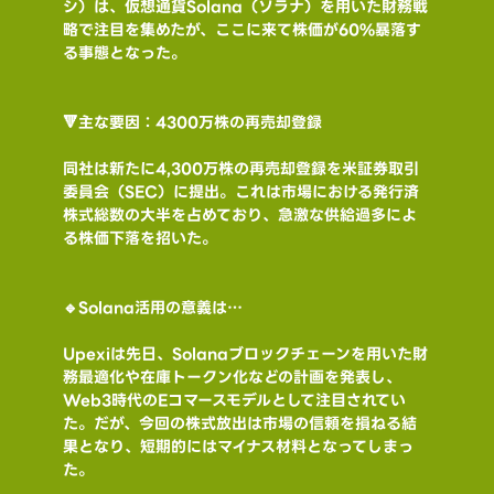
シ）は、仮想通貨Solana（ソラナ）を用いた財務戦
略で注目を集めたが、ここに来て株価が60%暴落す
る事態となった。
🔻主な要因：4300万株の再売却登録
同社は新たに4,300万株の再売却登録を米証券取引
委員会（SEC）に提出。これは市場における発行済
株式総数の大半を占めており、急激な供給過多によ
る株価下落を招いた。
🔹Solana活用の意義は…
Upexiは先日、Solanaブロックチェーンを用いた財
務最適化や在庫トークン化などの計画を発表し、
Web3時代のEコマースモデルとして注目されてい
た。だが、今回の株式放出は市場の信頼を損ねる結
果となり、短期的にはマイナス材料となってしまっ
た。