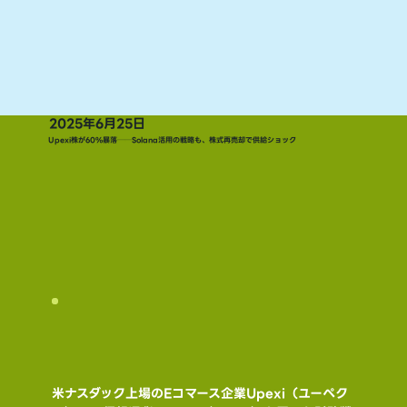
2025年6月25日
Upexi株が60%暴落──Solana活用の戦略も、株式再売却で供給ショック
米ナスダック上場のEコマース企業Upexi（ユーペク