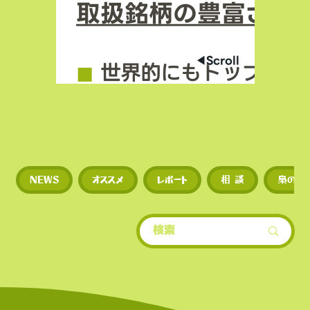
取扱銘柄の豊富さ
◀︎Scroll
◼︎
世界的にもトップクラ
場数を誇る（数千銘柄規
◼︎
新規トークンや草コイ
NEWS
オススメ
レポート
相 談
梟のひ
期に上場するため、投資
多い。
​• 世界的にもトップクラ
場数を誇る（数千銘柄規
• 新規トークンや草コイ