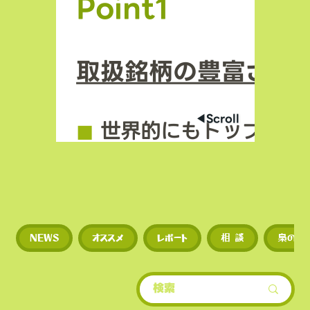
Point1
取扱銘柄の豊富さ
◀︎Scroll
◼︎
世界的にもトップクラ
場数を誇る（数千銘柄規
◼︎
新規トークンや草コイ
NEWS
オススメ
レポート
相 談
梟のひ
期に上場するため、投資
多い。
​• 世界的にもトップクラ