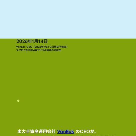
2026年1月14日
VanEck CEO「2026年のBTC価格は不確実」
フクロウが読む4年サイクル崩壊の可能性
米大手資産運用会社 
VanEck
 のCEOが、