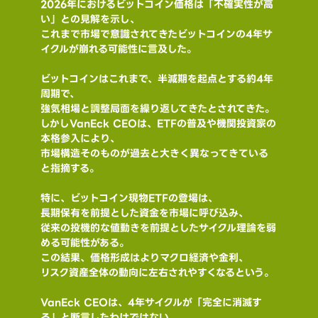
2026年におけるビットコイン価格は「不確実性が高
い」との見解を示し、
これまで市場で意識されてきたビットコインの4年サ
イクルが崩れる可能性に言及した。
ビットコインはこれまで、半減期を起点とする約4年
周期で、
強気相場と調整局面を繰り返してきたとされてきた。
しかしVanEck CEOは、ETFの普及や機関投資家の
本格参入により、
市場構造そのものが過去と大きく異なってきている
と指摘する。
特に、ビットコイン現物ETFの登場は、
長期保有を前提とした資金を市場に呼び込み、
従来の投機的な値動きを前提としたサイクル理論を弱
める可能性がある。
この結果、価格形成はよりマクロ経済や金利、
リスク資産全体の動向に左右されやすくなるという。
VanEck CEOは、4年サイクルが「完全に消滅す
る」と断言したわけではない。