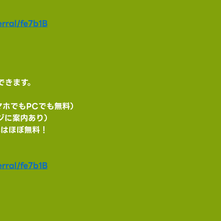
rral/fe7b1B
できます。
マホでもPCでも無料）
ページに案内あり）
代はほぼ無料！
rral/fe7b1B