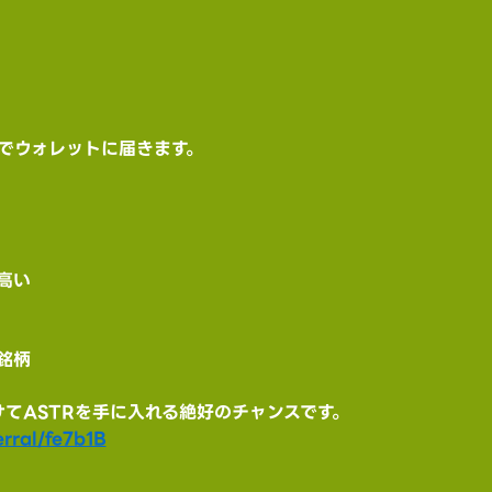
）
動でウォレットに届きます。
高い
銘柄
けてASTRを手に入れる絶好のチャンスです。
rral/fe7b1B