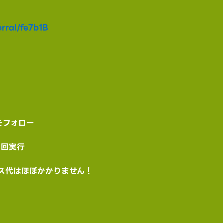
rral/fe7b1B
！
トをフォロー
1回実行
ガス代はほぼかかりません！