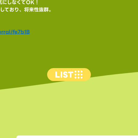
気にしなくてOK！
長しており、将来性抜群。
rral/fe7b1B
LIST